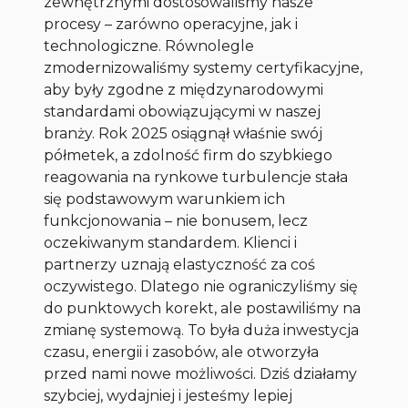
zewnętrznymi dostosowaliśmy nasze
procesy – zarówno operacyjne, jak i
technologiczne. Równolegle
zmodernizowaliśmy systemy certyfikacyjne,
aby były zgodne z międzynarodowymi
standardami obowiązującymi w naszej
branży. Rok 2025 osiągnął właśnie swój
półmetek, a zdolność firm do szybkiego
reagowania na rynkowe turbulencje stała
się podstawowym warunkiem ich
funkcjonowania – nie bonusem, lecz
oczekiwanym standardem. Klienci i
partnerzy uznają elastyczność za coś
oczywistego. Dlatego nie ograniczyliśmy się
do punktowych korekt, ale postawiliśmy na
zmianę systemową. To była duża inwestycja
czasu, energii i zasobów, ale otworzyła
przed nami nowe możliwości. Dziś działamy
szybciej, wydajniej i jesteśmy lepiej